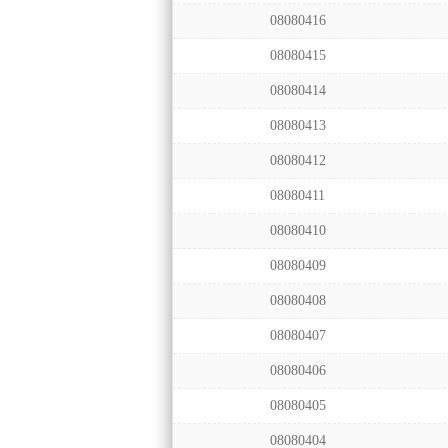
08080416
08080415
08080414
08080413
08080412
08080411
08080410
08080409
08080408
08080407
08080406
08080405
08080404