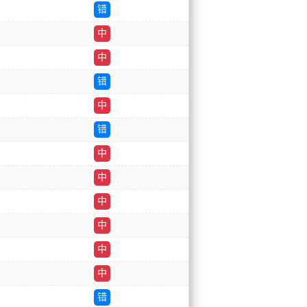
错
中
中
错
中
错
中
中
中
中
中
中
错