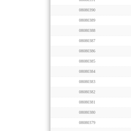
08080390
08080389
08080388
08080387
08080386
08080385
08080384
08080383
08080382
08080381
08080380
08080379