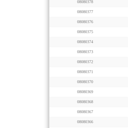
08080378
08080377
08080376
08080375
08080374
08080373
08080372
08080371
08080370
08080369
08080368
08080367
08080366