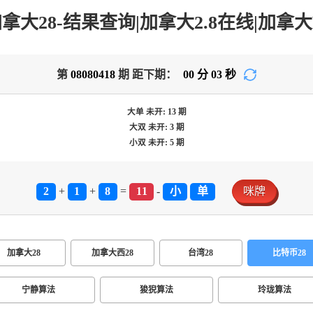
第
08080418
期 距下期：
00
分
03
秒
大单
未开:
13
期
大双
未开:
3
期
小双
未开:
5
期
2
+
1
+
8
=
11
-
小
单
咪牌
加拿大28
加拿大西28
台湾28
比特币28
宁静算法
狻猊算法
玲珑算法