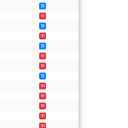
错
中
错
中
错
中
中
错
中
中
中
中
中