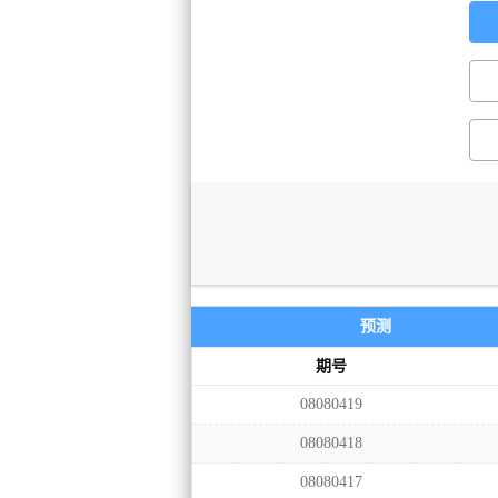
预测
期号
08080419
08080418
08080417