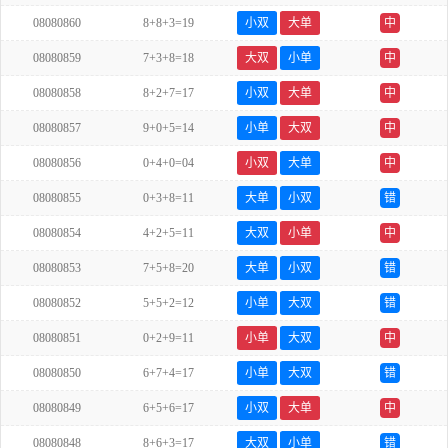
08080860
8+8+3=19
小双
大单
中
08080859
7+3+8=18
大双
小单
中
08080858
8+2+7=17
小双
大单
中
08080857
9+0+5=14
小单
大双
中
08080856
0+4+0=04
小双
大单
中
08080855
0+3+8=11
大单
小双
错
08080854
4+2+5=11
大双
小单
中
08080853
7+5+8=20
大单
小双
错
08080852
5+5+2=12
小单
大双
错
08080851
0+2+9=11
小单
大双
中
08080850
6+7+4=17
小单
大双
错
08080849
6+5+6=17
小双
大单
中
08080848
8+6+3=17
大双
小单
错