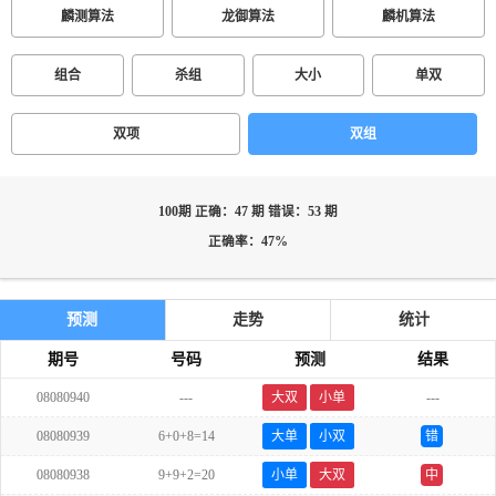
麟测算法
龙御算法
麟机算法
组合
杀组
大小
单双
双项
双组
100期 正确：47 期 错误：53 期
正确率：47%
预测
走势
统计
期号
号码
预测
结果
08080940
---
大双
小单
---
08080939
6+0+8=14
大单
小双
错
08080938
9+9+2=20
小单
大双
中