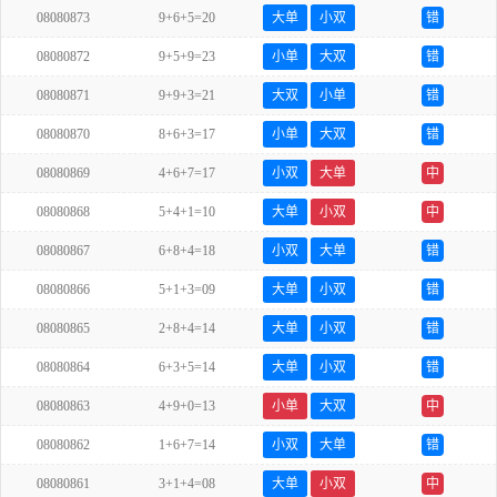
08080873
9+6+5=20
大单
小双
错
08080872
9+5+9=23
小单
大双
错
08080871
9+9+3=21
大双
小单
错
08080870
8+6+3=17
小单
大双
错
08080869
4+6+7=17
小双
大单
中
08080868
5+4+1=10
大单
小双
中
08080867
6+8+4=18
小双
大单
错
08080866
5+1+3=09
大单
小双
错
08080865
2+8+4=14
大单
小双
错
08080864
6+3+5=14
大单
小双
错
08080863
4+9+0=13
小单
大双
中
08080862
1+6+7=14
小双
大单
错
08080861
3+1+4=08
大单
小双
中