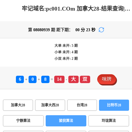
牢记域名:pc001.COm 加拿大28-结果查询|加拿大2.8在线|加拿大PC结果|加拿大pc28预测-在线预测|加拿大28开奖结果_火热优质的预测网站!
第
08080939
期 距下期：
00
分
23
秒
大单
未开:
5
期
小单
未开:
4
期
小双
未开:
2
期
6
0
8
14
大
双
咪牌
+
+
=
-
加拿大28
加拿大西28
台湾28
比特币28
宁静算法
狻猊算法
玲珑算法