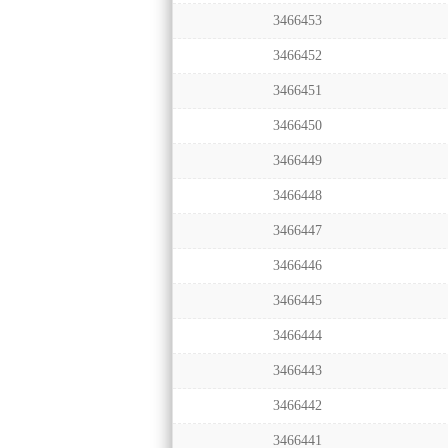
3466453
3466452
3466451
3466450
3466449
3466448
3466447
3466446
3466445
3466444
3466443
3466442
3466441