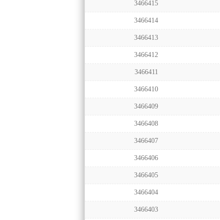
3466415
3466414
3466413
3466412
3466411
3466410
3466409
3466408
3466407
3466406
3466405
3466404
3466403