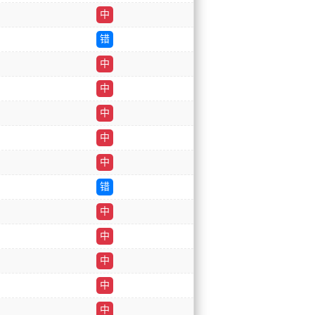
中
错
中
中
中
中
中
错
中
中
中
中
中