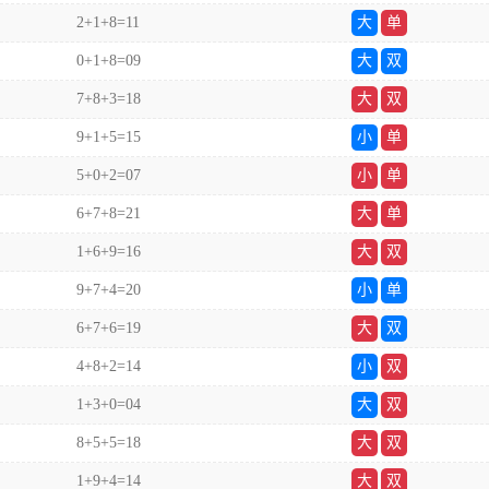
2+1+8=11
大
单
0+1+8=09
大
双
7+8+3=18
大
双
9+1+5=15
小
单
5+0+2=07
小
单
6+7+8=21
大
单
1+6+9=16
大
双
9+7+4=20
小
单
6+7+6=19
大
双
4+8+2=14
小
双
1+3+0=04
大
双
8+5+5=18
大
双
1+9+4=14
大
双