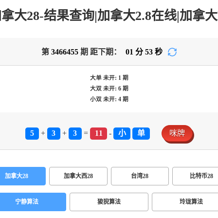
第
3466455
期 距下期：
01
分
53
秒
大单
未开:
1
期
大双
未开:
6
期
小双
未开:
4
期
5
+
3
+
3
=
11
-
小
单
咪牌
加拿大28
加拿大西28
台湾28
比特币28
宁静算法
狻猊算法
玲珑算法