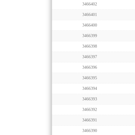
3466402
3466401
3466400
3466399
3466398
3466397
3466396
3466395
3466394
3466393
3466392
3466391
3466390