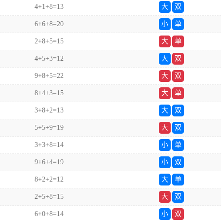
4+1+8=13
大
双
6+6+8=20
小
单
2+8+5=15
大
单
4+5+3=12
大
双
9+8+5=22
大
双
8+4+3=15
大
单
3+8+2=13
大
双
5+5+9=19
大
双
3+3+8=14
小
单
9+6+4=19
小
双
8+2+2=12
大
单
2+5+8=15
大
双
6+0+8=14
小
双