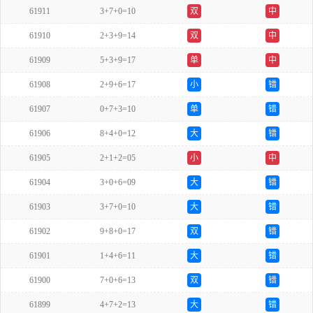
61911
3+7+0=10
双
中
61910
2+3+9=14
双
中
61909
5+3+9=17
单
中
61908
2+9+6=17
小
错
61907
0+7+3=10
单
错
61906
8+4+0=12
大
错
61905
2+1+2=05
小
中
61904
3+0+6=09
大
错
61903
3+7+0=10
大
错
61902
9+8+0=17
双
错
61901
1+4+6=11
大
错
61900
7+0+6=13
双
错
61899
4+7+2=13
大
错