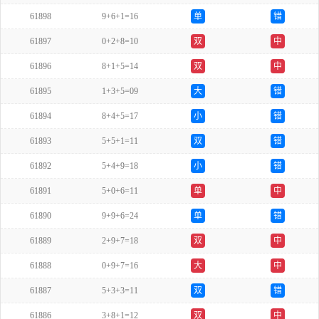
61898
9+6+1=16
单
错
61897
0+2+8=10
双
中
61896
8+1+5=14
双
中
61895
1+3+5=09
大
错
61894
8+4+5=17
小
错
61893
5+5+1=11
双
错
61892
5+4+9=18
小
错
61891
5+0+6=11
单
中
61890
9+9+6=24
单
错
61889
2+9+7=18
双
中
61888
0+9+7=16
大
中
61887
5+3+3=11
双
错
61886
3+8+1=12
双
中