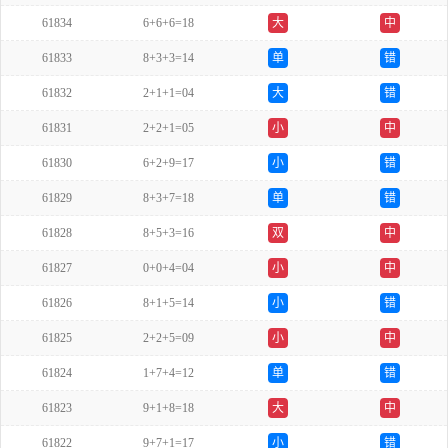
61834
6+6+6=18
大
中
61833
8+3+3=14
单
错
61832
2+1+1=04
大
错
61831
2+2+1=05
小
中
61830
6+2+9=17
小
错
61829
8+3+7=18
单
错
61828
8+5+3=16
双
中
61827
0+0+4=04
小
中
61826
8+1+5=14
小
错
61825
2+2+5=09
小
中
61824
1+7+4=12
单
错
61823
9+1+8=18
大
中
61822
9+7+1=17
小
错