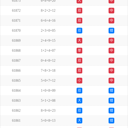
61873
6+8+6=20
大
中
61872
8+2+2=12
双
中
61871
6+6+4=16
双
中
61870
2+3+0=05
双
错
61869
2+4+9=15
大
中
61868
1+2+4=07
单
中
61867
0+4+8=12
双
中
61866
7+8+3=18
双
中
61865
5+0+7=12
小
中
61864
1+0+8=09
双
错
61863
5+1+2=08
大
错
61862
8+9+6=23
双
错
61861
5+0+8=13
大
错