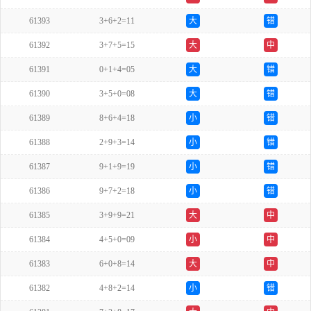
61393
3+6+2=11
大
错
61392
3+7+5=15
大
中
61391
0+1+4=05
大
错
61390
3+5+0=08
大
错
61389
8+6+4=18
小
错
61388
2+9+3=14
小
错
61387
9+1+9=19
小
错
61386
9+7+2=18
小
错
61385
3+9+9=21
大
中
61384
4+5+0=09
小
中
61383
6+0+8=14
大
中
61382
4+8+2=14
小
错