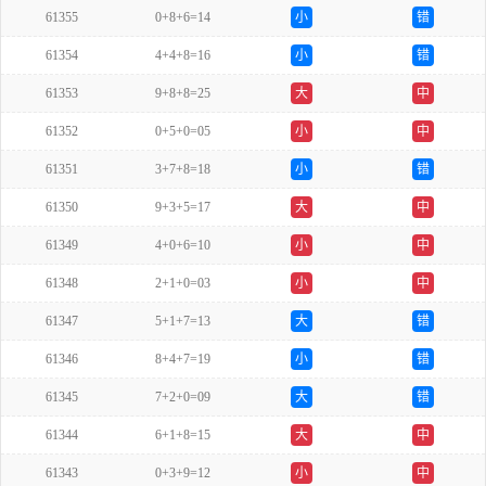
61355
0+8+6=14
小
错
61354
4+4+8=16
小
错
61353
9+8+8=25
大
中
61352
0+5+0=05
小
中
61351
3+7+8=18
小
错
61350
9+3+5=17
大
中
61349
4+0+6=10
小
中
61348
2+1+0=03
小
中
61347
5+1+7=13
大
错
61346
8+4+7=19
小
错
61345
7+2+0=09
大
错
61344
6+1+8=15
大
中
61343
0+3+9=12
小
中