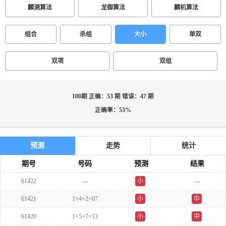
麟测算法
龙御算法
麟机算法
组合
杀组
大小
单双
双项
双组
100期 正确：53 期 错误：47 期
正确率：53%
预测
走势
统计
期号
号码
预测
结果
61422
---
小
---
单
61421
1+4+2=07
小
中
61420
1+5+7=13
小
中