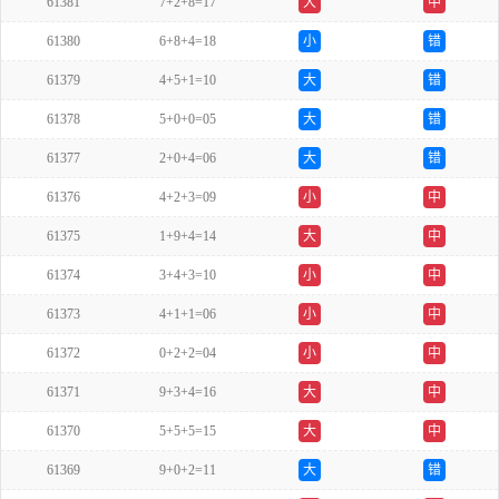
61381
7+2+8=17
大
中
61380
6+8+4=18
小
错
61379
4+5+1=10
大
错
61378
5+0+0=05
大
错
61377
2+0+4=06
大
错
61376
4+2+3=09
小
中
61375
1+9+4=14
大
中
61374
3+4+3=10
小
中
61373
4+1+1=06
小
中
61372
0+2+2=04
小
中
61371
9+3+4=16
大
中
61370
5+5+5=15
大
中
61369
9+0+2=11
大
错