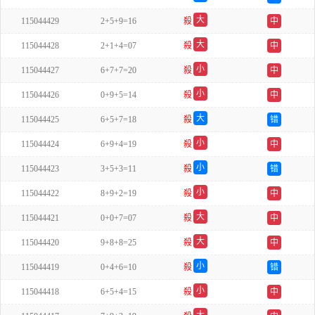
双
大
115044429
2+5+9=16
殺
中
单
大
115044428
2+1+4=07
殺
中
单
小
115044427
6+7+7=20
殺
中
单
小
115044426
0+9+5=14
殺
中
单
大
115044425
6+5+7=18
殺
错
双
小
115044424
6+9+4=19
殺
中
单
小
115044423
3+5+3=11
殺
错
单
小
115044422
8+9+2=19
殺
中
单
大
115044421
0+0+7=07
殺
中
单
大
115044420
9+8+8=25
殺
中
双
小
115044419
0+4+6=10
殺
错
双
小
115044418
6+5+4=15
殺
中
单