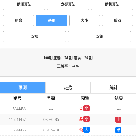
麟测算法
龙御算法
麟机算法
组合
杀组
大小
单双
双项
双组
100期 正确：74 期 错误：26 期
正确率：74%
预测
走势
统计
期号
号码
预测
结果
小
115044458
---
殺
---
单
小
115044457
0+5+0=05
殺
中
双
大
115044456
6+4+9=19
殺
错
单