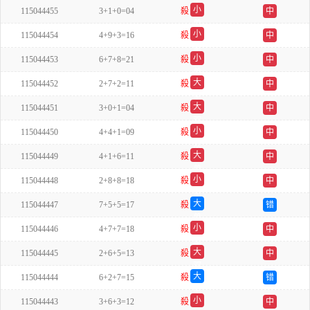
小
115044455
3+1+0=04
殺
中
单
小
115044454
4+9+3=16
殺
中
单
小
115044453
6+7+8=21
殺
中
单
大
115044452
2+7+2=11
殺
中
单
大
115044451
3+0+1=04
殺
中
双
小
115044450
4+4+1=09
殺
中
双
大
115044449
4+1+6=11
殺
中
单
小
115044448
2+8+8=18
殺
中
单
大
115044447
7+5+5=17
殺
错
单
小
115044446
4+7+7=18
殺
中
单
大
115044445
2+6+5=13
殺
中
双
大
115044444
6+2+7=15
殺
错
单
小
115044443
3+6+3=12
殺
中