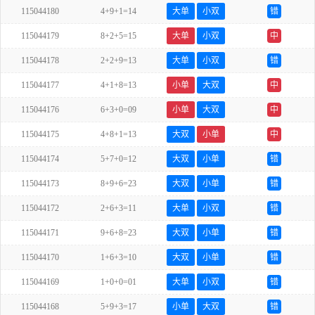
115044180
4+9+1=14
大单
小双
错
115044179
8+2+5=15
大单
小双
中
115044178
2+2+9=13
大单
小双
错
115044177
4+1+8=13
小单
大双
中
115044176
6+3+0=09
小单
大双
中
115044175
4+8+1=13
大双
小单
中
115044174
5+7+0=12
大双
小单
错
115044173
8+9+6=23
大双
小单
错
115044172
2+6+3=11
大单
小双
错
115044171
9+6+8=23
大双
小单
错
115044170
1+6+3=10
大双
小单
错
115044169
1+0+0=01
大单
小双
错
115044168
5+9+3=17
小单
大双
错