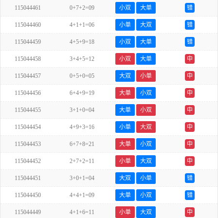
115044461
0+7+2=09
小双
大单
错
115044460
4+1+1=06
小单
大双
错
115044459
4+5+9=18
小双
大单
错
115044458
3+4+5=12
小双
大单
中
115044457
0+5+0=05
大双
小单
中
115044456
6+4+9=19
大单
小双
中
115044455
3+1+0=04
大单
小双
中
115044454
4+9+3=16
小单
大双
中
115044453
6+7+8=21
大单
小双
中
115044452
2+7+2=11
小单
大双
中
115044451
3+0+1=04
大双
小单
错
115044450
4+4+1=09
大单
小双
错
115044449
4+1+6=11
小单
大双
中