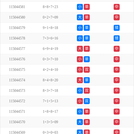
115044581
8+8+7=23
小
单
中
115044580
0+2+7=09
大
单
中
115044579
9+1+8=18
小
单
错
115044578
7+3+6=16
小
单
错
115044577
6+9+4=19
大
单
中
115044576
0+3+7=10
小
单
中
115044575
4+2+4=10
小
双
中
115044574
8+4+8=20
大
单
中
115044573
8+3+7=18
小
双
中
115044572
7+1+5=13
小
双
中
115044571
1+8+8=17
小
单
中
115044570
1+3+5=09
大
单
中
115044569
0+3+0=03
大
单
中