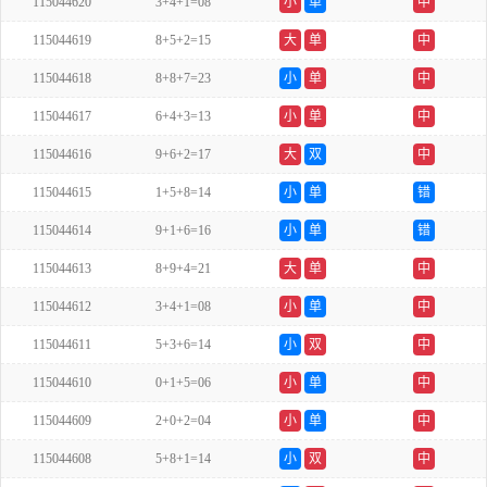
115044620
3+4+1=08
小
单
中
115044619
8+5+2=15
大
单
中
115044618
8+8+7=23
小
单
中
115044617
6+4+3=13
小
单
中
115044616
9+6+2=17
大
双
中
115044615
1+5+8=14
小
单
错
115044614
9+1+6=16
小
单
错
115044613
8+9+4=21
大
单
中
115044612
3+4+1=08
小
单
中
115044611
5+3+6=14
小
双
中
115044610
0+1+5=06
小
单
中
115044609
2+0+2=04
小
单
中
115044608
5+8+1=14
小
双
中