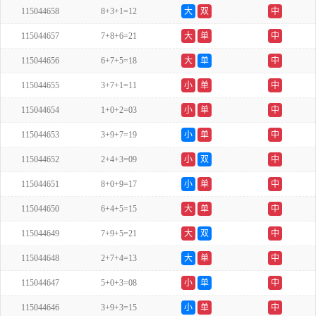
115044658
8+3+1=12
大
双
中
115044657
7+8+6=21
大
单
中
115044656
6+7+5=18
大
单
中
115044655
3+7+1=11
小
单
中
115044654
1+0+2=03
小
单
中
115044653
3+9+7=19
小
单
中
115044652
2+4+3=09
小
双
中
115044651
8+0+9=17
小
单
中
115044650
6+4+5=15
大
单
中
115044649
7+9+5=21
大
双
中
115044648
2+7+4=13
大
单
中
115044647
5+0+3=08
小
单
中
115044646
3+9+3=15
小
单
中